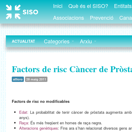
Inici
Què és el SISO?
Entitat
Associacions
Prevenció
Canal
Categories
Arxiu
ACTUALITAT
Factors de risc Càncer de Pròst
allloro
28 maig 2011
Factors de risc no modificables
Edat:
La probabilitat de tenir càncer de pròstata augmenta amb 
anys).
Raça:
És més freqüent en homes de raça negra.
Alteracions genètiques
: Fins ara s’han relacionat diversos gens a