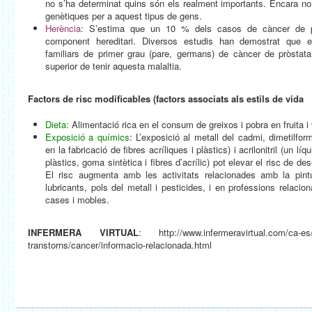
no s’ha determinat quins són els realment importants. Encara no
genètiques per a aquest tipus de gens.
Herència:
S’estima que un 10 % dels casos de càncer de pr
component hereditari. Diversos estudis han demostrat que
familiars de primer grau (pare, germans) de càncer de pròstat
superior de tenir aquesta malaltia.
Factors de risc modificables (factors associats als estils de vida
Dieta:
Alimentació rica en el consum de greixos i pobra en fruita i
Exposició a químics
: L’exposició al metall del cadmi, dimetilfor
en la fabricació de fibres acríliques i plàstics) i acrilonitril (un líqu
plàstics, goma sintètica i fibres d’acrílic) pot elevar el risc de d
El risc augmenta amb les activitats relacionades amb la pintur
lubricants, pols del metall i pesticides, i en professions relac
cases i mobles.
INFERMERA VIRTUAL
: http://www.infermeravirtual.com/ca-es/
transtorns/cancer/informacio-relacionada.html