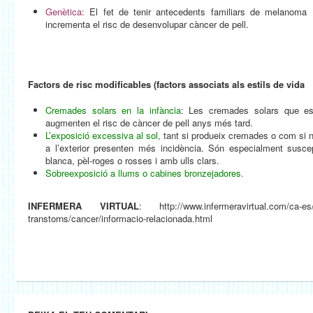
Genètica:
El fet de tenir antecedents familiars de melanoma (
incrementa el risc de desenvolupar càncer de pell.
Factors de risc modificables (factors associats als estils de vida
Cremades solars en la infància
: Les cremades solars que es
augmenten el risc de càncer de pell anys més tard.
L’exposició excessiva al sol,
tant si produeix cremades o com si n
a l’exterior presenten més incidència. Són especialment susce
blanca, pèl-roges o rosses i amb ulls clars.
Sobreexposició a llums o cabines bronzejadores.
INFERMERA VIRTUAL
: http://www.infermeravirtual.com/ca-es/
transtorns/cancer/informacio-relacionada.html