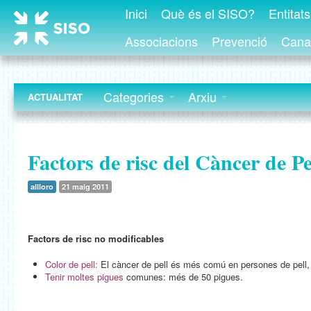
Inici
Què és el SISO?
Entitat
Associacions
Prevenció
Canal
Categories
Arxiu
ACTUALITAT
Factors de risc del Càncer de Pe
allloro
21 maig 2011
Factors de risc no modificables
Color de pell:
El càncer de pell és més comú en persones de pell, u
Tenir moltes pigues
comunes: més de 50 pigues.