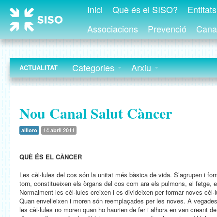
Inici
Què és el SISO?
Entitat
Associacions
Prevenció
Canal
Categories
Arxiu
ACTUALITAT
Nou Canal Salut Càncer
allloro
14 abril 2011
QUÈ ÉS EL CÀNCER
Les cèl·lules del cos són la unitat més bàsica de vida. S’agrupen i for
torn, constitueixen els òrgans del cos com ara els pulmons, el fetge, e
Normalment les cèl·lules creixen i es divideixen per formar noves cèl·
Quan envelleixen i moren són reemplaçades per les noves. A vegades a
les cèl·lules no moren quan ho haurien de fer i alhora en van creant 