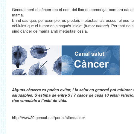
Generalment el càncer rep el nom del lloc on comença, com ara cànc
mama.
En el cas que, per exemple, es produís metàstasi als ossos, el nou tum
cèl·lules que el tumor on s’hagués iniciat (tumor
primari
). Per tant no
sinó càncer de mama amb metàstasi òssia.
Alguns càncers es poden evitar, i la salut en general pot millorar 
saludables. S’estima de entre 5 i 7 casos de cada 10 estan relacio
risc vinculats a l’estil de vida.
http://www20.gencat.cat/portal/site/cancer