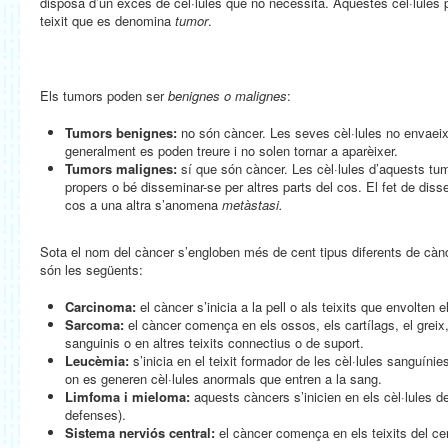
disposa d’un excés de cèl·lules que no necessita. Aquestes cèl·lule
teixit que es denomina
tumor
.
Els tumors poden ser
benignes o malignes
:
Tumors benignes:
no són càncer. Les seves cèl·lules no envaeixe
generalment es poden treure i no solen tornar a aparèixer.
Tumors malignes:
sí que són càncer. Les cèl·lules d’aquests tum
propers o bé disseminar-se per altres parts del cos. El fet de diss
cos a una altra s’anomena
metàstasi.
Sota el nom del càncer s’engloben més de cent tipus diferents de cànc
són les següents:
Carcinoma:
el càncer s’inicia a la pell o als teixits que envolten e
Sarcoma:
el càncer comença en els ossos, els cartílags, el greix
sanguinis o en altres teixits connectius o de suport.
Leucèmia:
s’inicia en el teixit formador de les cèl·lules sanguíni
on es generen cèl·lules anormals que entren a la sang.
Limfoma i mieloma:
aquests càncers s’inicien en els cèl·lules d
defenses).
Sistema nerviós central:
el càncer comença en els teixits del cerv