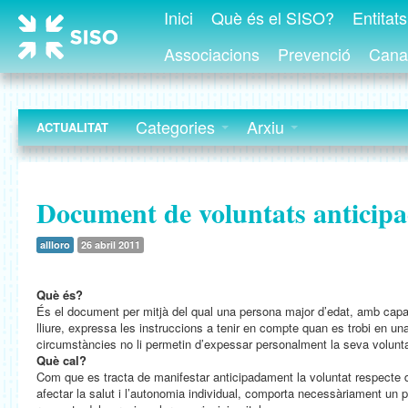
Inici
Què és el SISO?
Entitat
Associacions
Prevenció
Canal
Categories
Arxiu
ACTUALITAT
Document de voluntats anticip
allloro
26 abril 2011
Què és?
És el document per mitjà del qual una persona major d’edat, amb capac
lliure, expressa les instruccions a tenir en compte quan es trobi en un
circumstàncies no li permetin d’expessar personalment la seva volunta
Què cal?
Com que es tracta de manifestar anticipadament la voluntat respecte 
afectar la salut i l’autonomia individual, comporta necessàriament un p