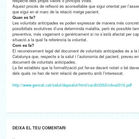
respecte dels propis valors o principis vitals.
Aquest procés de reflexió és aconsellable que sigui orientat per l’ass
que sigui en el marc de la relació metge pacient.
Quan es fa?
Les voluntats anticipades es poden expressar de manera més concreta
possibiliats evolutives d’una determinda malaltia, però és possible t
preventiva, més vagament o genèricament si no s’està afectat per cap m
situació a la qual fa referència la voluntat.
Com es fa?
El reconeixement legal del document de voluntats anticipades és a la 
Catalunya que, respecte a la salut i l’autonomia del pacient, preveu ent
document de voluntats anticipades.
La llei estableix que la formalització pot fer-se davant notari o bé dava
dels quals no han de tenir relació de parentiu amb l’interessat.
http://www.gencat.cat/salut/depsalut/html/ca/dir3353/cdva2010.pdf
DEIXA EL TEU COMENTARI