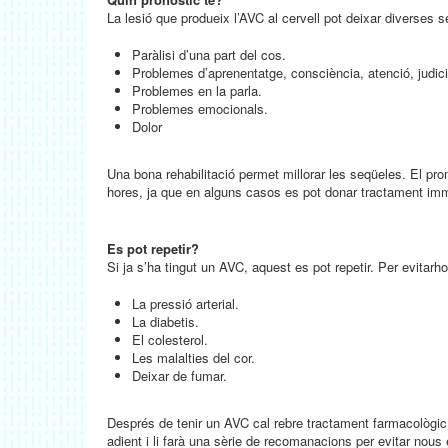
La lesió que produeix l’AVC al cervell pot deixar diverses 
Paràlisi d’una part del cos.
Problemes d’aprenentatge, consciència, atenció, judic
Problemes en la parla.
Problemes emocionals.
Dolor
Una bona rehabilitació permet millorar les seqüeles. El pron
hores, ja que en alguns casos es pot donar tractament imme
Es pot repetir?
Si ja s’ha tingut un AVC, aquest es pot repetir. Per evitarho
La pressió arterial.
La diabetis.
El colesterol.
Les malalties del cor.
Deixar de fumar.
Després de tenir un AVC cal rebre tractament farmacològic 
adient i li farà una sèrie de recomanacions per evitar nous