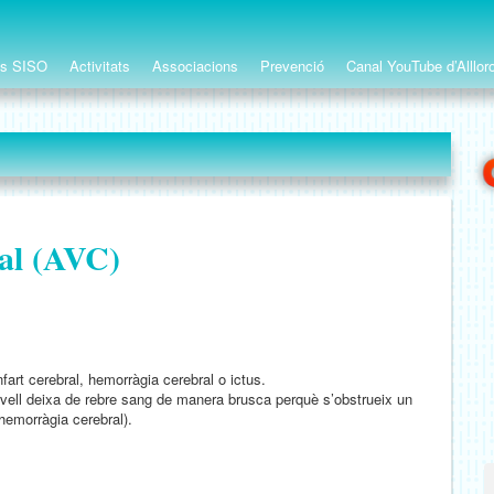
ts SISO
Activitats
Associacions
Prevenció
Canal YouTube d’Alllor
ral (AVC)
art cerebral, hemorràgia cerebral o ictus.
vell deixa de rebre sang de manera brusca perquè s’obstrueix un
hemorràgia cerebral).