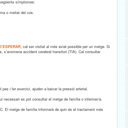
s següents símptomes:
cama o meitat del cos.
 D’ESPERAR
, cal ser visitat al més aviat possible per un metge. Si
 s’anomena accident cerebral transitori (TIA). Cal consultar
pes i fer exercici, ajuden a baixar la pressió arterial.
cessari es pot consultar el metge de família o infermer/a.
AVC. El metge de família informarà de quin és el tractament més