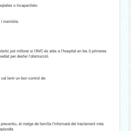
seqüeles o incapacitats:
i i memòria.
òstic pot millorar si l’AVC és atès a l’hospital en les 3 primeres
diat per desfer l’obstrucció.
 cal tenir un bon control de:
preventiu, el metge de família l’informarà del tractament més
 episodis