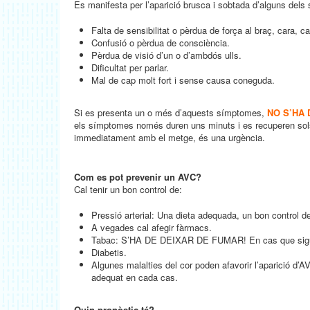
Es manifesta per l’aparició brusca i sobtada d’alguns del
Falta de sensibilitat o pèrdua de força al braç, cara, 
Confusió o pèrdua de consciència.
Pèrdua de visió d’un o d’ambdós ulls.
Dificultat per parlar.
Mal de cap molt fort i sense causa coneguda.
Si es presenta un o més d’aquests símptomes,
NO S’HA
els símptomes només duren uns minuts i es recuperen sols,
immediatament amb el metge, és una urgència.
Com es pot prevenir un AVC?
Cal tenir un bon control de:
Pressió arterial: Una dieta adequada, un bon control del 
A vegades cal afegir fàrmacs.
Tabac: S’HA DE DEIXAR DE FUMAR! En cas que sigui ne
Diabetis.
Algunes malalties del cor poden afavorir l’aparició d’
adequat en cada cas.
Quin pronòstic té?