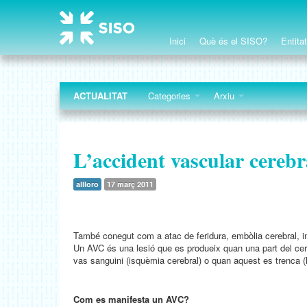
Inici
Què és el SISO?
Entita
ACTUALITAT
Categories
Arxiu
L’accident vascular cereb
allloro
17 març 2011
També conegut com a atac de feridura, embòlia cerebral, inf
Un AVC és una lesió que es produeix quan una part del cer
vas sanguini (isquèmia cerebral) o quan aquest es trenca (
Com es manifesta un AVC?