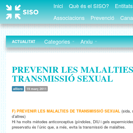
Inici
Què és el SISO?
Entitat
Associacions
Prevenció
Canal
Categories
Arxiu
ACTUALITAT
PREVENIR LES MALALTIES
TRANSMISSIÓ SEXUAL
allloro
19 març 2011
F) PREVENIR LES MALALTIES DE TRANSMISSIÓ SEXUAL
(sida, 
d’altres)
Hi ha molts mètodes anticonceptius (píndoles, DIU i gels espermicides, 
preservatiu és l’únic que, a més, evita la transmissió de malalties.