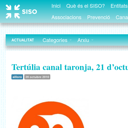
Inici
Què és el SISO?
Entitat
Associacions
Prevenció
Canal
Categories
Arxiu
ACTUALITAT
Tertúlia canal taronja, 21 d’oct
allloro
20 octubre 2010