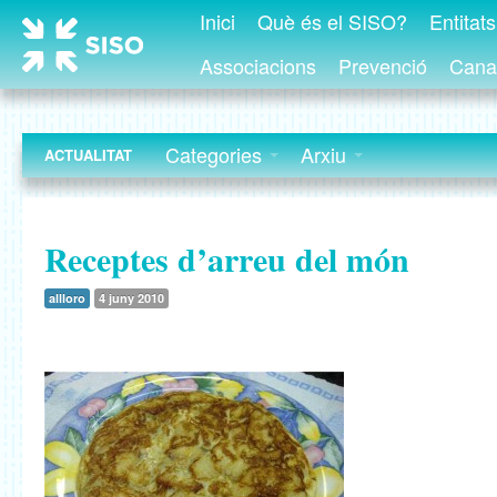
Inici
Què és el SISO?
Entitat
Associacions
Prevenció
Canal
Categories
Arxiu
ACTUALITAT
Receptes d’arreu del món
allloro
4 juny 2010