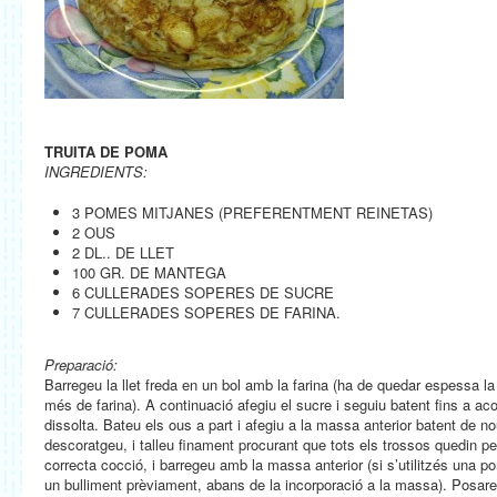
TRUITA DE POMA
INGREDIENTS:
3 POMES MITJANES (PREFERENTMENT REINETAS)
2 OUS
2 DL.. DE LLET
100 GR. DE MANTEGA
6 CULLERADES SOPERES DE SUCRE
7 CULLERADES SOPERES DE FARINA.
Preparació:
Barregeu la llet freda en un bol amb la farina (ha de quedar espessa l
més de farina). A continuació afegiu el sucre i seguiu batent fins a 
dissolta. Bateu els ous a part i afegiu a la massa anterior batent de 
descoratgeu, i talleu finament procurant que tots els trossos quedin pet
correcta cocció, i barregeu amb la massa anterior (si s’utilitzés una pom
un bulliment prèviament, abans de la incorporació a la massa). Posar