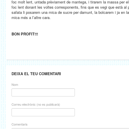
foc molt lent, untada prèviament de mantega, i tirarem la massa per ela
foc lent donant les voltes corresponents, fins que es vegi que està al 
safata li posarem una mica de sucre per damunt, la bolcarem i ja en l
mica més a l’altre cara.
BON PROFIT!!!
DEIXA EL TEU COMENTARI
Nom
Correu electrònic (no es publicarà)
Comentaris