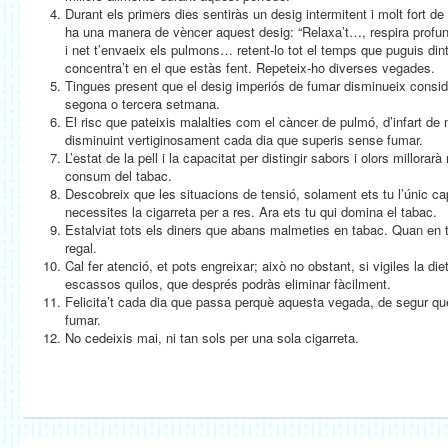
Durant els primers dies sentiràs un desig intermitent i molt fort de
ha una manera de vèncer aquest desig: “Relaxa’t…, respira profu
i net t’envaeix els pulmons… retent-lo tot el temps que puguis din
concentra’t en el que estàs fent. Repeteix-ho diverses vegades.
Tingues present que el desig imperiós de fumar disminueix consi
segona o tercera setmana.
El risc que pateixis malalties com el càncer de pulmó, d’infart de m
disminuint vertiginosament cada dia que superis sense fumar.
L’estat de la pell i la capacitat per distingir sabors i olors millor
consum del tabac.
Descobreix que les situacions de tensió, solament ets tu l’únic c
necessites la cigarreta per a res. Ara ets tu qui domina el tabac.
Estalviat tots els diners que abans malmeties en tabac. Quan en t
regal.
Cal fer atenció, et pots engreixar; això no obstant, si vigiles la di
escassos quilos, que després podràs eliminar fàcilment.
Felicita’t cada dia que passa perquè aquesta vegada, de segur qu
fumar.
No cedeixis mai, ni tan sols per una sola cigarreta.