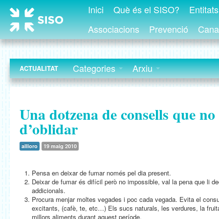
Inici
Què és el SISO?
Entitat
Associacions
Prevenció
Canal
Categories
Arxiu
ACTUALITAT
Una dotzena de consells que no
d’oblidar
allloro
19 maig 2010
Pensa en deixar de fumar només pel dia present.
Deixar de fumar és difícil però no impossible, val la pena que li d
addicionals.
Procura menjar moltes vegades i poc cada vegada. Evita el cons
excitants, (cafè, te, etc…) Els sucs naturals, les verdures, la fruita
millors aliments durant aquest període.