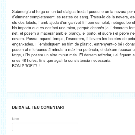
Submergiu el fetge en un bol d’aigua freda i poseu-lo en la nevera per e
d’eliminar completament les restes de sang. Traieu-lo de la nevera, e
els dos lòbuls, i amb ajuda d’un ganivet fi i ben esmolat, netegeu bé e
No importa que es desfaci una mica, perquè després ja li donarem fo
net, el posem a macerar amb el brandy, el porto, el sucre i el pebre ne
nevera. Passat aquest temps, l’escorrem, li llevem les boletes de pebr
enganxades, i l’emboliquem en film de plàstic, estrenyent-lo bé i donant-
posem al microones 2 minuts a màxima potència, el deixem reposar un
fetge, i l’hi posem un altre minut més. El deixem refredar, i el fiquem 
unes 48 hores, fins que agafi la consistència necessària.
BON PROFIT!!!
DEIXA EL TEU COMENTARI
Nom