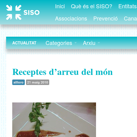
Inici
Què és el SISO?
Entitat
Associacions
Prevenció
Canal
Categories
Arxiu
ACTUALITAT
Receptes d’arreu del món
allloro
21 maig 2010