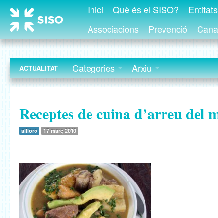
Inici
Què és el SISO?
Entitat
Associacions
Prevenció
Canal
Categories
Arxiu
ACTUALITAT
Receptes de cuina d’arreu del 
allloro
17 març 2010