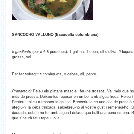
SANCOCHO VALLUNO (Escudella colombiana)
Ingredients
(per a 6-8 persones): 1 gallina, 1 ceba, oli d’oliva, 2 iuque
grossa, sal.
Per fer sofregit: 5 tomàquets, 3 cebes, all, pebre.
Preparació:
Peleu els plàtans mascle i feu-ne trossos. Val més que h
més de pressa. Deixeu-los reposar en un bol amb aigua freda. Peleu i ta
Renteu i talleu a trossos la gallina. Enrossiu-la en una olla de pressi
afegiu-hi la ceba trinxada, salpebreu-ho al vostre gust i remeneu-ho. 
daurada, cobriu-ho tot amb aigua i deixeu que bulli una bona estona. R
que s’haurà fet i tapeu l’olla.