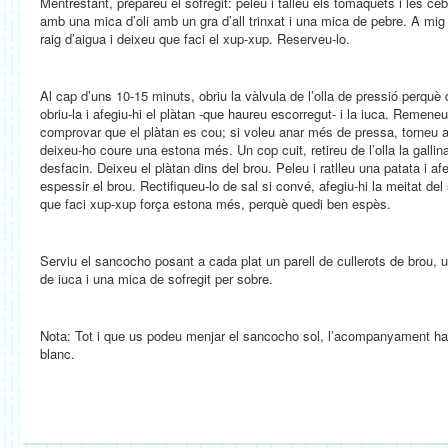
Mentrestant, prepareu el sofregit: peleu i talleu els tomàquets i les ce
amb una mica d’oli amb un gra d’all trinxat i una mica de pebre. A mig f
raig d’aigua i deixeu que faci el xup-xup. Reserveu-lo.
Al cap d’uns 10-15 minuts, obriu la vàlvula de l’olla de pressió perquè 
obriu-la i afegiu-hi el plàtan -que haureu escorregut- i la iuca. Remeneu
comprovar que el plàtan es cou; si voleu anar més de pressa, torneu a t
deixeu-ho coure una estona més. Un cop cuit, retireu de l’olla la gallin
desfacin. Deixeu el plàtan dins del brou. Peleu i ratlleu una patata i afeg
espessir el brou. Rectifiqueu-lo de sal si convé, afegiu-hi la meitat del
que faci xup-xup força estona més, perquè quedi ben espès.
Serviu el sancocho posant a cada plat un parell de cullerots de brou, u
de iuca i una mica de sofregit per sobre.
Nota: Tot i que us podeu menjar el sancocho sol, l’acompanyament hab
blanc.