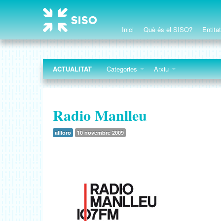
Inici
Què és el SISO?
Entita
ACTUALITAT
Categories
Arxiu
Radio Manlleu
allloro
10 novembre 2009