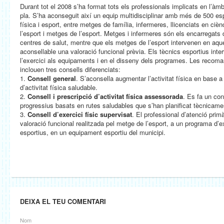
Durant tot el 2008 s’ha format tots els professionals implicats en l’àm
pla. S’ha aconseguit així un equip multidisciplinar amb més de 500 espe
física i esport, entre metges de família, infermeres, llicenciats en ciènci
l’esport i metges de l’esport. Metges i infermeres són els encarregats d
centres de salut, mentre que els metges de l’esport intervenen en aqu
aconsellable una valoració funcional prèvia. Els tècnics esportius inte
l’exercici als equipaments i en el disseny dels programes. Les recoman
inclouen tres consells diferenciats:
1.
Consell general
. S’aconsella augmentar l’activitat física en base a 
d’activitat física saludable.
2.
Consell i prescripció d’activitat física assessorada
. Es fa un con
progressius basats en rutes saludables que s’han planificat tècnicame
3.
Consell d’exercici físic supervisat
. El professional d’atenció primà
valoració funcional realitzada pel metge de l’esport, a un programa d’exe
esportius, en un equipament esportiu del municipi.
DEIXA EL TEU COMENTARI
Nom