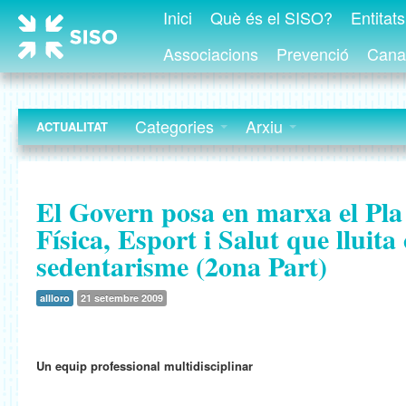
Inici
Què és el SISO?
Entitat
Associacions
Prevenció
Canal
Categories
Arxiu
ACTUALITAT
El Govern posa en marxa el Pla 
Física, Esport i Salut que lluita
sedentarisme (2ona Part)
allloro
21 setembre 2009
Un equip professional multidisciplinar