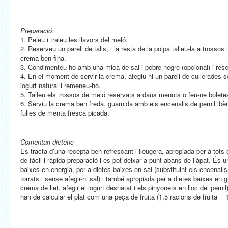
Preparació:
1. Peleu i traieu les llavors del meló.
2. Reserveu un parell de talls, i la resta de la polpa talleu-la a trossos i
crema ben fina.
3. Condimenteu-ho amb una mica de sal i pebre negre (opcional) i res
4. En el moment de servir la crema, afegiu-hi un parell de cullerades s
iogurt natural i remeneu-ho.
5. Talleu els trossos de meló reservats a daus menuts o feu-ne boletes
6. Serviu la crema ben freda, guarnida amb els encenalls de pernil ibèr
fulles de menta fresca picada.
Comentari dietètic
Es tracta d’una recepta ben refrescant i lleugera, apropiada per a tots
de fàcil i ràpida preparació i es pot deixar a punt abans de l’àpat. És 
baixes en energia, per a dietes baixes en sal (substituint els encenall
torrats i sense afegir-hi sal) i també apropiada per a dietes baixes en g
crema de llet, afegir el iogurt desnatat i els pinyonets en lloc del pern
han de calcular el plat com una peça de fruita (1,5 racions de fruita = 