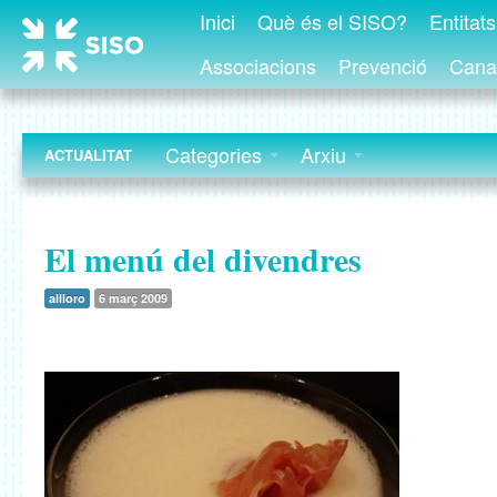
Inici
Què és el SISO?
Entitat
Associacions
Prevenció
Canal
Categories
Arxiu
ACTUALITAT
El menú del divendres
allloro
6 març 2009