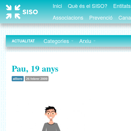
Inici
Què és el SISO?
Entitat
Associacions
Prevenció
Canal
Categories
Arxiu
ACTUALITAT
Pau, 19 anys
allloro
26 febrer 2009