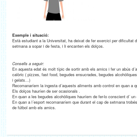
Exemple i situació:
Està estudiant a la Universitat, ha deixat de fer exercici per dificultat 
setmana a sopar i de festa, i li encanten els dolços.
Consells a seguir:
En aquesta edat és molt típic de sortir amb els amics i fer un abús d´
calòric ( pizzes, fast food, begudes ensucrades, begudes alcohòliques
i gelats…)
Recomanaríem la ingesta d´aquests aliments amb control en quan a qu
Els dolços hauríen de ser ocasionals .
En quan a les begudes alcohòliques hauríem de fer-lo conscient d´ un 
En quan a l´esport recomanaríem que durant el cap de setmana trobés u
de fútbol amb els amics.