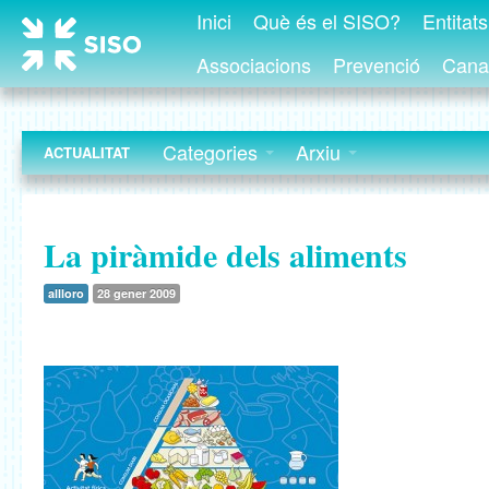
Inici
Què és el SISO?
Entitat
Associacions
Prevenció
Canal
Categories
Arxiu
ACTUALITAT
La piràmide dels aliments
allloro
28 gener 2009