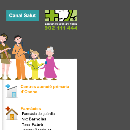
Centres atenció primària
d’Osona
Farmàcies
Farmàcia de guàrdia
Barnolas
Vic:
Fabré
Tona: