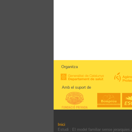
Organitza
Amb el suport de
Inici
Estudi : El model familiar sense jerarquies 