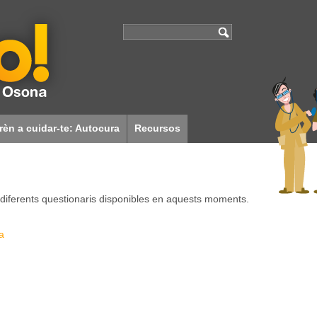
rèn a cuidar-te: Autocura
Recursos
Associacions
Cuina sense pares
Enllaços i documentació
Qui som?
s diferents questionaris disponibles en aquests moments.
a