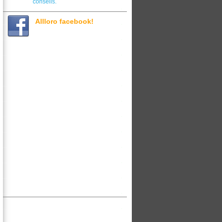
consells.
Allloro facebook!