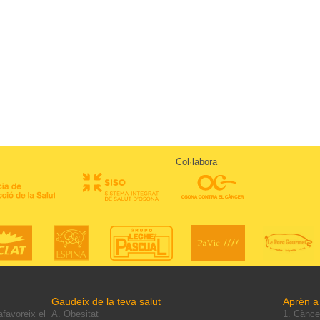
Col·labora
Gaudeix de la teva salut
Aprèn a 
afavoreix el
A. Obesitat
1. Cànce