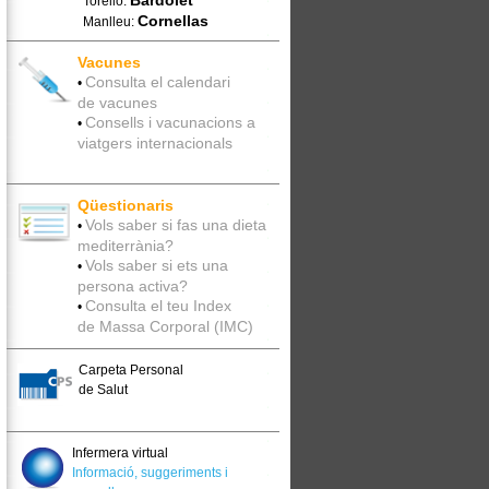
Bardolet
Torelló:
Cornellas
Manlleu:
Vacunes
Consulta el calendari
•
de vacunes
Consells i vacunacions a
•
viatgers internacionals
Qüestionaris
Vols saber si fas una dieta
•
mediterrània?
Vols saber si ets una
•
persona activa?
Consulta el teu Index
•
de Massa Corporal (IMC)
Carpeta Personal
de Salut
Infermera virtual
Informació, suggeriments i