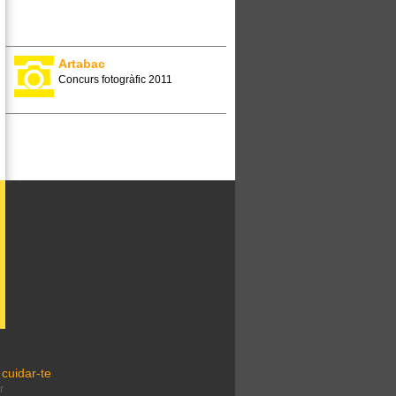
Artabac
Concurs fotogràfic 2011
cuidar-te
r