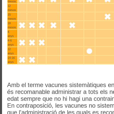
mesos
12
mesos
15
mesos
18
mesos
4
anys
4-6
anys
12
anys
14-16
anys
Amb el terme vacunes sistemàtiques en
és recomanable administrar a tots els 
edat sempre que no hi hagi una contrain
En contraposició, les vacunes no sistem
que l'administració de les quals es re