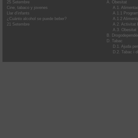
25 Setembre
A. Obesitat
Cine, tabaco y jovenes
A.1. Alimenta
Llar d’infants
A.1.1 Progra
¿Cuánto alcohol se puede beber?
A.1.2 Alimenta
21 Setembre
A.2. Activitat
A.3. Obesitat I
B. Drogodependè
D. Tabac
D.1. Ajuda pe
D.2. Tabac i 