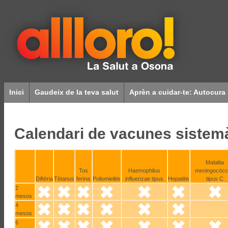
Inici
Gaudeix de la teva salut
Aprèn a cuidar-te: Autocura
Calendari de vacunes sistem
Malaltia
Tos
Haemophilus
meningocòcc
Diftèria
Tètanus
ferina
Poliomielitis
influenzae tipus
Hepatitis
tipus C
2
mesos
4
mesos
6