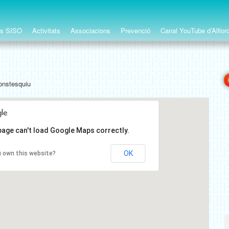
ts SISO
Activitats
Associacions
Prevenció
Canal YouTube d’Alllor
onstesquiu
page can't load Google Maps correctly.
OK
 own this website?