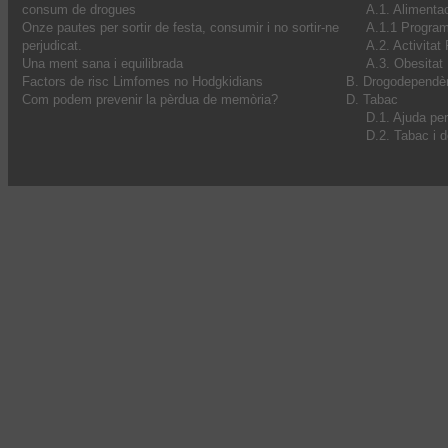
consum de drogues
A.1. Alimenta
Onze pautes per sortir de festa, consumir i no sortir-ne
A.1.1 Progra
perjudicat.
A.2. Activitat
Una ment sana i equilibrada
A.3. Obesitat I
Factors de risc Limfomes no Hodgkidians
B. Drogodependè
Com podem prevenir la pèrdua de memòria?
D. Tabac
D.1. Ajuda pe
D.2. Tabac i 