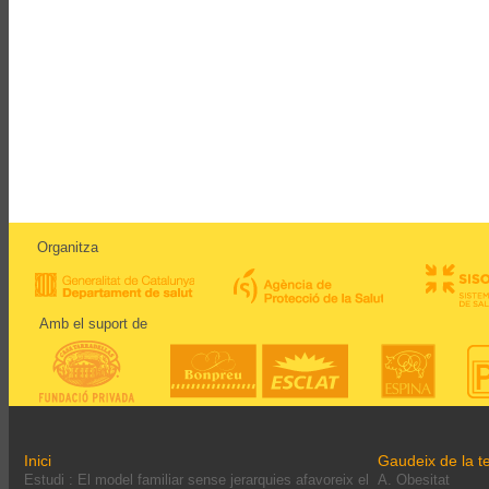
Organitza
Amb el suport de
Inici
Gaudeix de la te
Estudi : El model familiar sense jerarquies afavoreix el
A. Obesitat