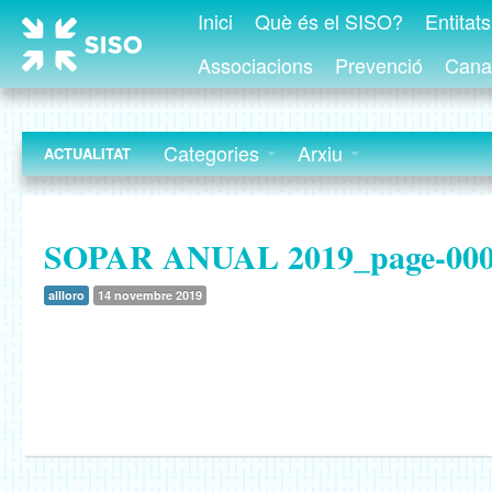
Inici
Què és el SISO?
Entitat
Associacions
Prevenció
Canal
Categories
Arxiu
ACTUALITAT
SOPAR ANUAL 2019_page-00
allloro
14 novembre 2019