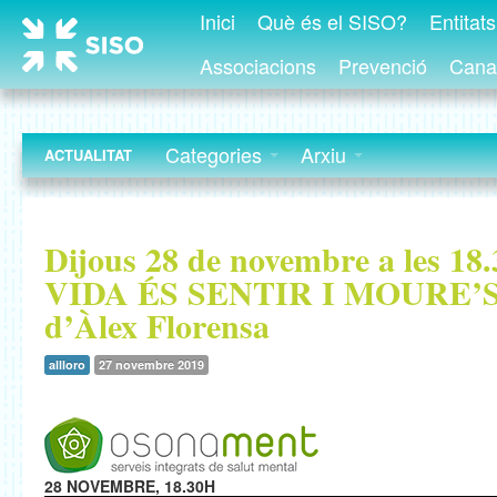
Inici
Què és el SISO?
Entitat
Associacions
Prevenció
Canal
Categories
Arxiu
ACTUALITAT
Dijous 28 de novembre a les 18.
VIDA ÉS SENTIR I MOURE’S 
d’Àlex Florensa
allloro
27 novembre 2019
28 NOVEMBRE, 18.30H