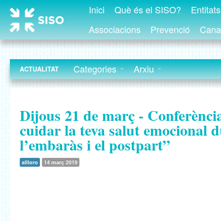
Inici
Què és el SISO?
Entitat
Associacions
Prevenció
Canal
Categories
Arxiu
ACTUALITAT
Dijous 21 de març - Conferènc
cuidar la teva salut emocional 
l’embaràs i el postpart”
allloro
14 març 2019