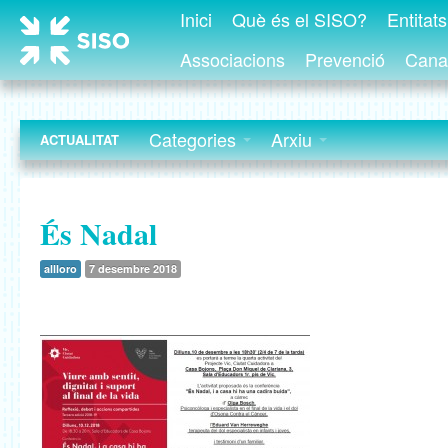
Inici
Què és el SISO?
Entitat
Associacions
Prevenció
Canal
Categories
Arxiu
ACTUALITAT
És Nadal
allloro
7 desembre 2018