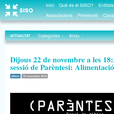
Inici
Què és el SISO?
Entitat
Associacions
Prevenció
Canal
Categories
Arxiu
ACTUALITAT
Dijous 22 de novembre a les 18:
sessió de Parèntesi: Alimentaci
allloro
19 novembre 2018