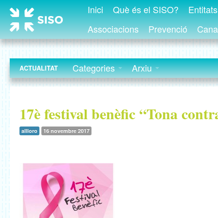
Inici
Què és el SISO?
Entitat
Associacions
Prevenció
Canal
Categories
Arxiu
ACTUALITAT
17è festival benèfic “Tona contr
allloro
16 novembre 2017