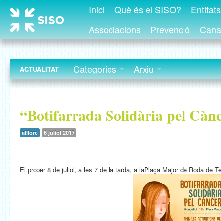
Inici
Què és el SISO?
Entitat
Associacions
Prevenció
Canal
Categories
Arxiu
ACTUALITAT
“Botifarrada Solidària pel Càn
allloro
6 juliol 2017
El proper 8 de juliol, a les 7 de la tarda, a laPlaça Major de Roda de T