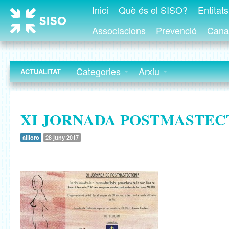
Inici
Què és el SISO?
Entitat
Associacions
Prevenció
Canal
Categories
Arxiu
ACTUALITAT
XI JORNADA POSTMASTE
allloro
28 juny 2017