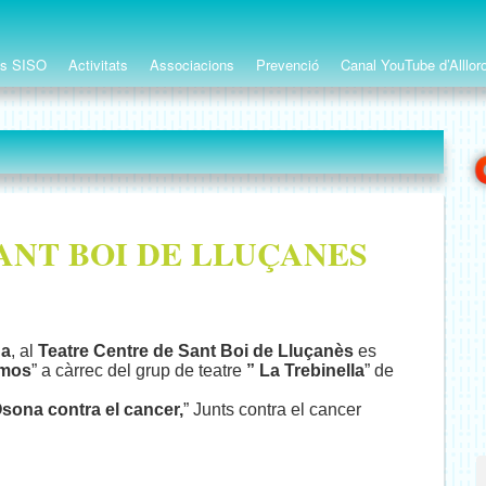
ts SISO
Activitats
Associacions
Prevenció
Canal YouTube d’Alllor
ANT BOI DE LLUÇANES
da
, al
Teatre Centre de Sant Boi de Lluçanès
es
amos
” a càrrec del grup de teatre
” La Trebinella
” de
sona contra el cancer,
” Junts contra el cancer