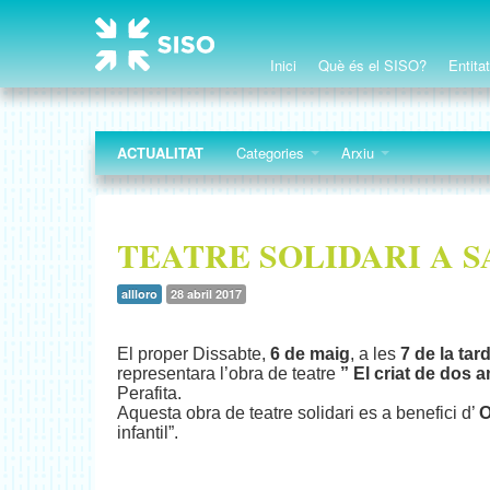
Inici
Què és el SISO?
Entita
ACTUALITAT
Categories
Arxiu
TEATRE SOLIDARI A S
allloro
28 abril 2017
El proper Dissabte,
6 de maig
, a les
7 de la tar
representara l’obra de teatre
” El criat de dos 
Perafita.
Aquesta obra de teatre solidari es a benefici d’
O
infantil”.