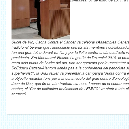
Sucre de Vic, Osona Contra el Càncer va celebrar l’Assemblea General
tradicional berenar que l’associació ofereix als membres i col·laborado
fan una gran feina durant tot l’any per la lluita contra el càncer.
L’acte v
presidenta, Sra.Montserrat Freixer. La gestió de l’exercici 2016, el pr
resta dels punts de l’ordre del dia,
van ser aprovats per la unanimitat 
Dr.Eduard Batiste-Alentorn donés pas a la conferència del periodista 
superherois?”, la Sra.Freixer va presentar la campanya “Junts contra el
a objectiu recaptar fons per a la construcció del gran centre d’oncologia
Joan de Déu, que és on són tractats els nens i nenes de la nostra co
acabar, el “Cor de polifonies tradicionals de l’EMVIC” va oferir a tots 
actuació.