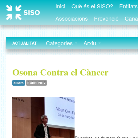
Inici
Què és el SISO?
Entitat
Associacions
Prevenció
Canal
Categories
Arxiu
ACTUALITAT
Osona Contra el Càncer
allloro
6 abril 2017
Divendres, 31 de març de 2017, a l’a