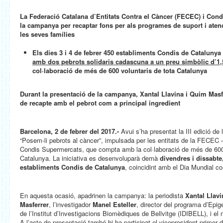
La Federació Catalana d’Entitats Contra el Càncer (FECEC) i Co
la campanya per recaptar fons per als programes de suport i aten
les seves famílies
Els dies 3 i 4 de febrer 450 establiments Condis de Catalunya
amb dos pebrots solidaris cadascuna a un preu simbòlic d’1,
col·laboració de més de 600 voluntaris de tota Catalunya
D
urant la presentació de la campanya, Xantal Llavina i Quim Masf
de recapte amb el pebrot com a principal ingredient
Barcelona, 2 de febrer del 2017.-
Avui s’ha presentat la III edició de
“Posem-li pebrots al càncer”, impulsada per les entitats de la FECEC
Condis Supermercats, que compta amb la col·laboració de més de 600 
Catalunya. La iniciativa es desenvoluparà demà
divendres i dissabte,
establiments Condis de Catalunya
, coincidint amb el Dia Mundial co
En aquesta ocasió, apadrinen la campanya: la periodista
Xantal Llavi
Masferrer
, l’investigador
Manel Esteller
, director del programa d’Epig
de l’Institut d’Investigacions Biomèdiques de Bellvitge (IDIBELL), i el
A l’acte de presentació també hi ha participat el vicepresident primer 