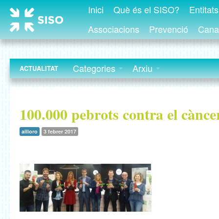
Inici
Què és el SISO?
Entitat
Associacions
Prevenció
Canal
Categories
Arxiu
ACTUALITAT
100.000 pebrots contra el cànce
allloro
3 febrer 2017