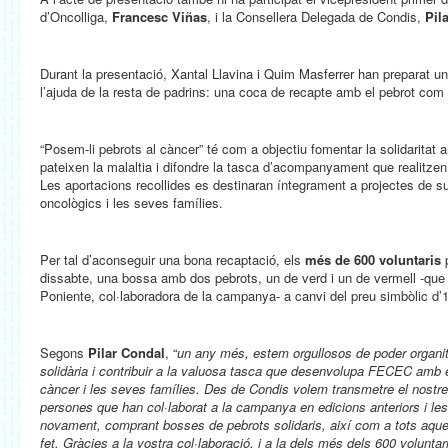
d’Oncolliga,
Francesc Viñas
, i la Consellera Delegada de Condis,
Pil
Durant la presentació, Xantal Llavina i Quim Masferrer han preparat u
l’ajuda de la resta de padrins: una coca de recapte amb el pebrot com a
“Posem-li pebrots al càncer” té com a objectiu fomentar la solidaritat
pateixen la malaltia i difondre la tasca d’acompanyament que realitzen
Les aportacions recollides es destinaran íntegrament a projectes de su
oncològics i les seves famílies.
Per tal d’aconseguir una bona recaptació, els
més de 600 voluntaris
p
dissabte, una bossa amb dos pebrots, un de verd i un de vermell -que
Poniente, col·laboradora de la campanya- a canvi del preu simbòlic d’1
Segons
Pilar Condal
, “
un any més, estem orgullosos de poder organit
solidària i contribuir a la valuosa tasca que desenvolupa FECEC amb 
càncer i les seves famílies. Des de Condis volem transmetre el nostre
persones que han col·laborat a la campanya en edicions anteriors i le
novament, comprant bosses de pebrots solidaris, així com a tots aque
fet. Gràcies a la vostra col·laboració, i a la dels més dels 600 volunta