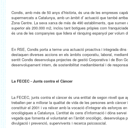
Condis, amb més de 50 anys d’història, és una de les empreses capda
supermercats a Catalunya, amb un àmbit d’ actuació que també arriba 
Zona Centre. La seva xarxa de més de 490 establiments, que sumen u
superior als 200.000 m2, inclou tant botigues pròpies com franquiciade
és una de les companyies que lidera el rànquing espanyol per volum d
En RSE, Condis porta a terme una actuació proactiva i integrada dins 
destaquen diverses accions en els àmbits corporatiu, laboral, mediamb
sentit Condis desenvolupa projectes de gestió Corporativa i de Bon Go
desenvolupament intern, de sostenibilitat mediambiental i de responsabi
La FECEC - Junts contra el Càncer
La FECEC, junts contra el càncer és una entitat de segon nivell que 
treballen per a millorar la qualitat de vida de les persones amb càncer
constituir el 2001 i va néixer amb la vocació d’integrar els esforços en l
oncològiques a Catalunya. L’entitat és cens d’informació i dóna servei a
vegada que fomenta el voluntariat en l’àmbit oncològic, desenvolupa 
divulgació i prevenció, supervivents i recerca psicosocial.