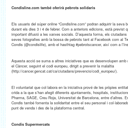
Condisline.com també oferirà pebrots solidaris
Els usuaris del súper online “Condisline.com” podran adquirir la seva 
durant els dies 3 i 4 de febrer. Com a anteriors edicions, està previst
important difusió a les xarxes socials. D’aquesta forma, els ciutadans
seves fotografies amb la bossa de pebrots tant al Facebook com al Tw
Condis (@condislife), amb el hasthtag #pebrotscancer, així com a l’In
Aquesta acció se suma a altres iniciatives que es desenvolupen amb 
el Càncer, seguint el codi europeu, dirigit a prevenir la malaltia
(http://cancer.gencat.cat/ca/ciutadans/prevencio/codi_europeu/).
El voluntariat que col·labora en la iniciativa prové de les pròpies entit
crida a la que s’han afegit diferents ajuntaments, hospitals, instituci
Pharma, SAGE, Creu Roja, Universitat de Barcelona, entre d’altres. En 
Condis també fomenta la solidaritat entre el seu personal i col·laborado
punt de venda i des de la plataforma central.
Condis Supermercats