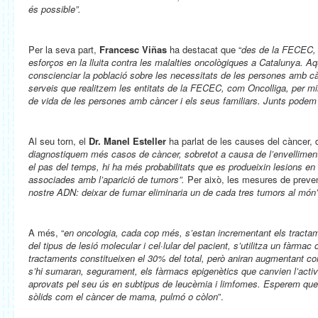
és possible”.
Per la seva part,
Francesc Viñas
ha destacat que “
des de la FECEC, 
esforços en la lluita contra les malalties oncològiques a Catalunya. 
conscienciar la població sobre les necessitats de les persones amb càn
serveis que realitzem les entitats de la FECEC, com Oncolliga, per millo
de vida de les persones amb càncer i els seus familiars. Junts podem
Al seu torn, el
Dr. Manel Esteller
ha parlat de les causes del càncer, 
diagnostiquem més casos de càncer, sobretot a causa de l’envelliment
el pas del temps, hi ha més probabilitats que es produeixin lesions en 
associades amb l’aparició de tumors”.
Per això, les mesures de preven
nostre ADN: deixar de fumar eliminaria un de cada tres tumors al món”
A més, “
en oncologia, cada cop més, s’estan incrementant els tractam
del tipus de lesió molecular i cel·lular del pacient, s’utilitza un fàrmac
tractaments constitueixen el 30% del total, però aniran augmentant c
s’hi sumaran, segurament, els fàrmacs epigenètics que canvien l’activi
aprovats pel seu ús en subtipus de leucèmia i limfomes. Esperem que
sòlids com el càncer de mama, pulmó o còlon
”.