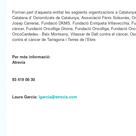
Formen part d’aquesta entitat les següents organitzacions a Catalunya
Catalana d’ Ostomitzats de Catalunya, Associació Fènix Solsonès, On
Josep Carreras, Fundació DKMS, Fundació Enriqueta Villavecchia, Fu
càncer, Fundació Oncolliga Girona, Fundació Oncolliga, Fundació Onc
OncoCardedeu - Baix Montseny, Vilassar de Dalt contra el càncer, Oson
contra el càncer de Tarragona i Terres de l’Ebre.
Per més informació:
Atrevia
93 419 06 30
Laura García:
lgarcia@atrevia.com