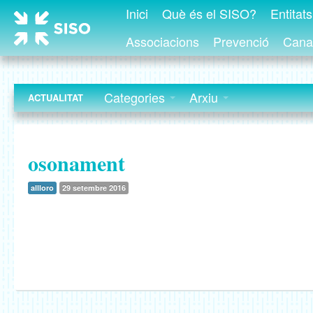
Inici
Què és el SISO?
Entitat
Associacions
Prevenció
Canal
Categories
Arxiu
ACTUALITAT
osonament
allloro
29 setembre 2016