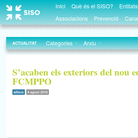
Inici
Què és el SISO?
Entitat
Associacions
Prevenció
Canal
Categories
Arxiu
ACTUALITAT
S’acaben els exteriors del nou ed
FCMPPO
allloro
4 agost 2016