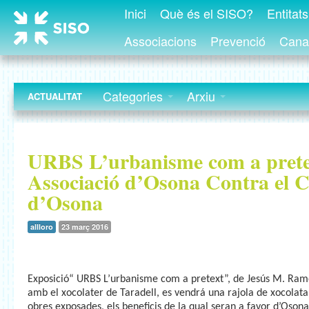
Inici
Què és el SISO?
Entitat
Associacions
Prevenció
Canal
Categories
Arxiu
ACTUALITAT
URBS L’urbanisme com a prete
Associació d’Osona Contra el 
d’Osona
allloro
23 març 2016
Exposició
“ URBS L’urbanisme
com
a
pretext
”, de Jesús M. Ra
amb
el
xocolater
de Taradell, es vendrá una
rajola
de xocolata
obres exposades, els beneficis de la qual seran a favor d’Oson