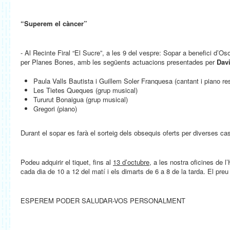
“Superem el càncer”
- Al Recinte Firal “El Sucre”, a les 9 del vespre: Sopar a benefici d’O
per Planes Bones, amb les següents actuacions presentades per
Davi
Paula Valls Bautista i Guillem Soler Franquesa (cantant i piano r
Les Tietes Queques (grup musical)
Tururut Bonaigua (grup musical)
Gregori (piano)
Durant el sopar es farà el sorteig dels obsequis oferts per diverses c
Podeu adquirir el tiquet, fins al
13 d’octubre
, a les nostra oficines de l
cada dia de 10 a 12 del matí i els dimarts de 6 a 8 de la tarda. El preu
ESPEREM PODER SALUDAR-VOS PERSONALMENT