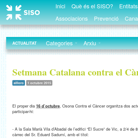
Inici
Què és el SISO?
Entitat
Associacions
Prevenció
Canal
Categories
Arxiu
ACTUALITAT
Setmana Catalana contra el Cà
allloro
1 octubre 2015
El proper dia
16 d’octubre
, Osona Contra el Càncer organitza dos act
participar-hi:
- A la Sala Marià Vila d’Abadal de l’edifici “El Sucre” de Vic, a 2/4 de
càrrec del Sr. Eduard Sadurní, amb el títol: