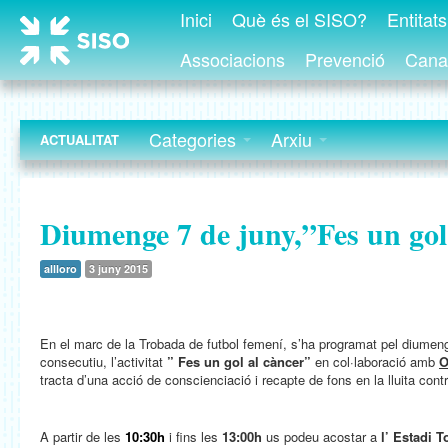
Inici
Què és el SISO?
Entitat
Associacions
Prevenció
Canal
Categories
Arxiu
ACTUALITAT
Diumenge 7 de juny,”Fes un gol
allloro
3 juny 2015
En el marc de la Trobada de futbol femení, s’ha programat pel diume
consecutiu, l’activitat
” Fes un gol al càncer”
en col·laboració amb
O
tracta d’una acció de conscienciació i recapte de fons en la lluita contr
A partir de les
10:30h
i fins les
13:00h
us podeu acostar a
l’ Estadi T