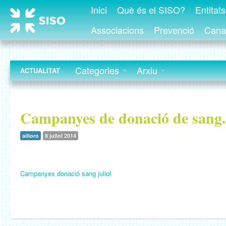
Inici
Què és el SISO?
Entitat
Associacions
Prevenció
Canal
Categories
Arxiu
ACTUALITAT
Campanyes de donació de sang. 
allloro
8 juliol 2014
Campanyes donació sang juliol