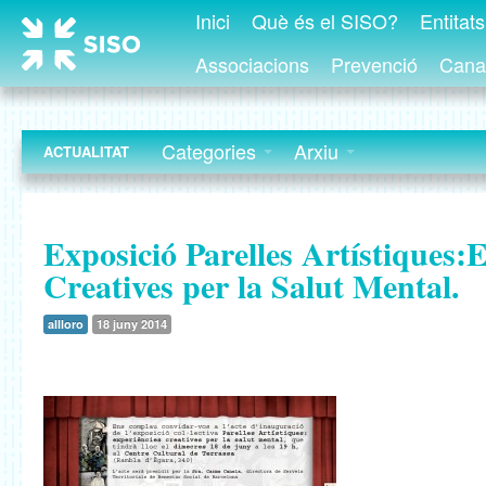
Inici
Què és el SISO?
Entitat
Associacions
Prevenció
Canal
Categories
Arxiu
ACTUALITAT
Exposició Parelles Artístiques:
Creatives per la Salut Mental.
allloro
18 juny 2014