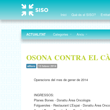
Inici
Què és el SISO?
Entita
ACTUALITAT
Categories
Arxiu
OSONA CONTRA EL C
allloro
13 febrer 2014
Operacions del mes de gener de 2014
INGRESSOS:
Planes Bones - Donatiu Àrea Oncologia
Folgueroles - Restaurant L’Espai - Donatiu Àrea Onco