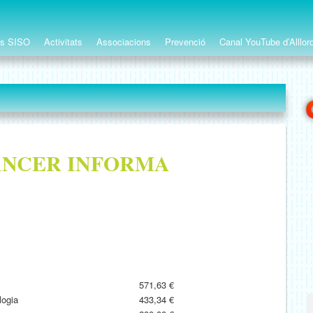
ts SISO
Activitats
Associacions
Prevenció
Canal YouTube d’Alllor
ÀNCER INFORMA
571,63 €
logia
433,34 €