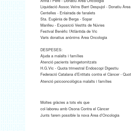
Anna i Pere - Donatiu Àrea Oncologia
Liquidació Assoc.Veïns Barri Despujol - Donatiu Àre
Centelles - Enlairada de fanalets
Sta. Eugènia de Berga - Sopar
Manlleu - Exposició Vestits de Núvies
Festival Benèfic l’Atlàntida de Vic
Varis donatius anònims Àrea Oncologia
DESPESES:
Ajuda a malalts i famílies
Atenció pacients laringetomitzats
H.G.Vic - Quota trimestral Endoscopi Digestiu
Federació Catalana d’Entitats contra el Càncer - Quo
Atenció psicooncològica malalts i famílies
Moltes gràcies a tots els que
col·laboreu amb Osona Contra el Càncer
Junts farem possible la nova Àrea d’Oncologia