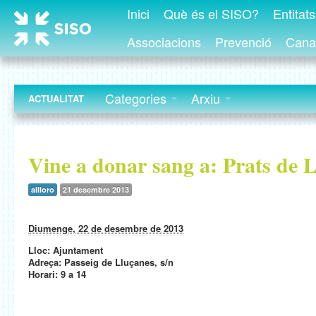
Inici
Què és el SISO?
Entitat
Associacions
Prevenció
Canal
Categories
Arxiu
ACTUALITAT
Vine a donar sang a: Prats de 
allloro
21 desembre 2013
Diumenge, 22 de desembre de 2013
Lloc: Ajuntament
Adreça: Passeig de Lluçanes, s/n
Horari: 9 a 14