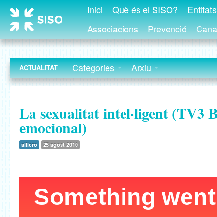
Inici
Què és el SISO?
Entitat
Associacions
Prevenció
Canal
Categories
Arxiu
ACTUALITAT
La sexualitat intel·ligent (TV3 B
emocional)
allloro
25 agost 2010