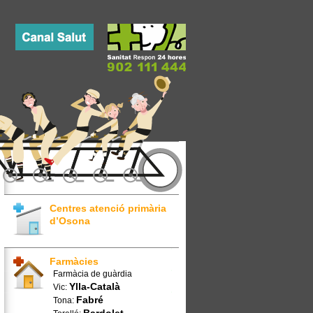
Centres atenció primària
d’Osona
Farmàcies
Farmàcia de guàrdia
Ylla-Català
Vic:
Fabré
Tona: