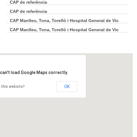
CAP de referència
tí de Centelles
Vic Nord
quel de Balenyà
Vic Sud
CAP de referència
e de Torelló
Vidrà
irze de Besora
Viladrau
CAP Manlleu, Tona, Torelló i Hospital General de Vic
enç de Torelló
Vilanova de Sau
cília de Voltregà
Vinyoles d'Orís
CAP Manlleu, Tona, Torelló i Hospital General de Vic
reu de Joglars
ugènia de Berga
làlia de Puigoriol
can't load Google Maps correctly.
OK
 this website?