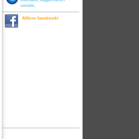
Informació, suggeriments i
consells.
Allloro facebook!