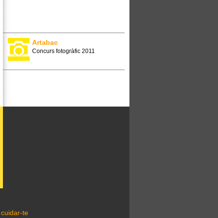
Artabac
Concurs fotogràfic 2011
cuidar-te