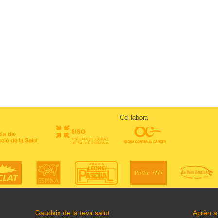
Col·labora
Gaudeix de la teva salut
Aprèn a 