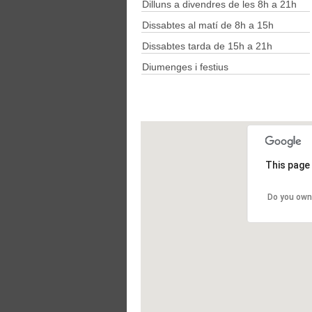
Dilluns a divendres de les 8h a 21h
Hostalets de Balenyà
Sant Mar
La Farga de Bebié
Sant Mi
Dissabtes al matí de 8h a 15h
La Gleva
Sant Per
La Guixa
Sant Qu
Dissabtes tarda de 15h a 21h
La Torre d'Oristà
Sant Vic
Manlleu
Santa Ce
Diumenges i festius
Montesquiu
Santa C
Olost
Santa E
Orís
Santa Eu
This page 
Do you own