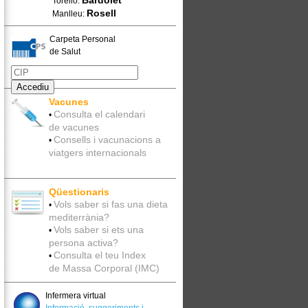
Bardolet
Torelló:
Rosell
Manlleu:
Carpeta Personal
de Salut
Vacunes
Consulta el calendari
•
de vacunes
Consells i vacunacions a
•
viatgers internacionals
Qüestionaris
Vols saber si fas una dieta
•
mediterrània?
Vols saber si ets una
•
persona activa?
Consulta el teu Index
•
de Massa Corporal (IMC)
Infermera virtual