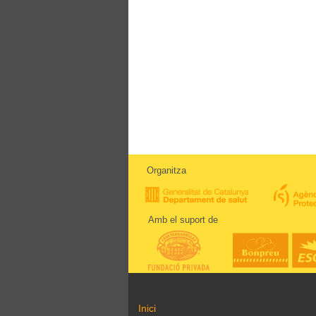
Organitza
Amb el suport de
Inici