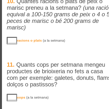
10.
Quantes racions o plats de peix o
marisc preneu a la setmana?
(una ració
equival a 100-150 grams de peix o 4 o 
peces de marisc o bé 200 grams de
marisc)
racions o plats
(a la setmana)
11.
Quants cops per setmana mengeu
productes de brioixeria no fets a casa
com per exemple: galetes, donuts, flam
dolços o pastissos?
cops
(a la setmana)