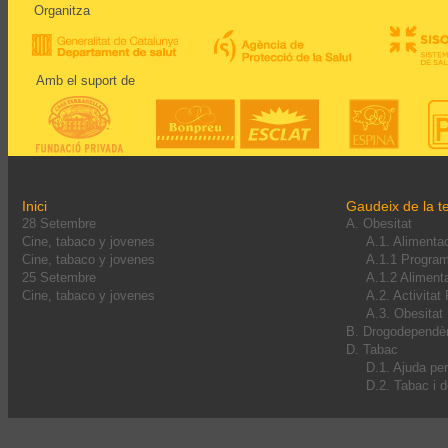
Organitza
Amb el suport de
Inici
Gaudeix de la te
28 Setembre
A. Obesitat
Cine, tabaco y jovenes
A.1. Alimenta
Cine, tabaco y jovenes
A.1.1 Progra
25 Setembre
A.1.2 Alimenta
Cine, tabaco y jovenes
A.2. Activitat
A.3. Obesitat I
B. Drogodependè
D. Tabac
D.1. Ajuda pe
D.2. Tabac i 