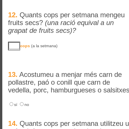
12.
Quants cops per setmana mengeu
fruits secs?
(una ració equival a un
grapat de fruits secs)?
cops
(a la setmana)
13.
Acostumeu a menjar més carn de
pollastre, paó o conill que carn de
vedella, porc, hamburgueses o salsitxe
sí
no
14.
Quants cops per setmana utilitzeu 