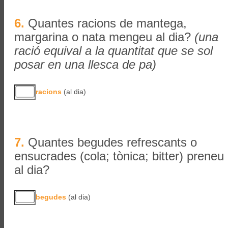
6.
Quantes racions de mantega,
margarina o nata mengeu al dia?
(una
ració equival a la quantitat que se sol
posar en una llesca de pa)
racions
(al dia)
7.
Quantes begudes refrescants o
ensucrades (cola; tònica; bitter) preneu
al dia?
begudes
(al dia)