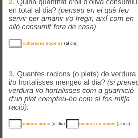
2.
Quina quantitat d'oli d'oliva consumiu
en total al dia?
(penseu en el què feu
servir per amanir i/o fregir, així com en
allò consumit fora de casa)
cullerades soperes
(al dia)
3.
Quantes racions (o plats) de verdura
i/o hortalisses mengeu al dia?
(si prene
verdura i/o hortalisses com a guarnició
d'un plat compteu-ho com si fos mitja
ració).
racions crues
(al dia)
racions cuinades
(al dia)