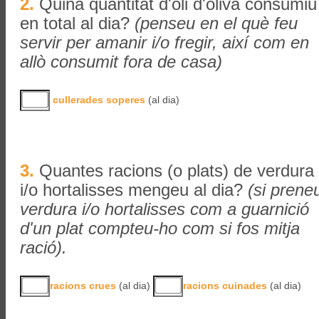
2.
Quina quantitat d'oli d'oliva consumiu
en total al dia?
(penseu en el què feu
servir per amanir i/o fregir, així com en
allò consumit fora de casa)
cullerades soperes
(al dia)
3.
Quantes racions (o plats) de verdura
i/o hortalisses mengeu al dia?
(si prene
verdura i/o hortalisses com a guarnició
d'un plat compteu-ho com si fos mitja
ració).
racions crues
(al dia)
racions cuinades
(al dia)