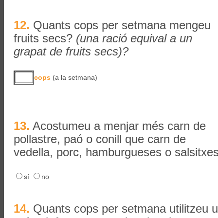
12.
Quants cops per setmana mengeu
fruits secs?
(una ració equival a un
grapat de fruits secs)?
cops
(a la setmana)
13.
Acostumeu a menjar més carn de
pollastre, paó o conill que carn de
vedella, porc, hamburgueses o salsitxe
sí
no
14.
Quants cops per setmana utilitzeu 