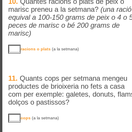
10.
Quantes racions o plats de peix o
marisc preneu a la setmana?
(una ració
equival a 100-150 grams de peix o 4 o 
peces de marisc o bé 200 grams de
marisc)
racions o plats
(a la setmana)
11.
Quants cops per setmana mengeu
productes de brioixeria no fets a casa
com per exemple: galetes, donuts, flam
dolços o pastissos?
cops
(a la setmana)