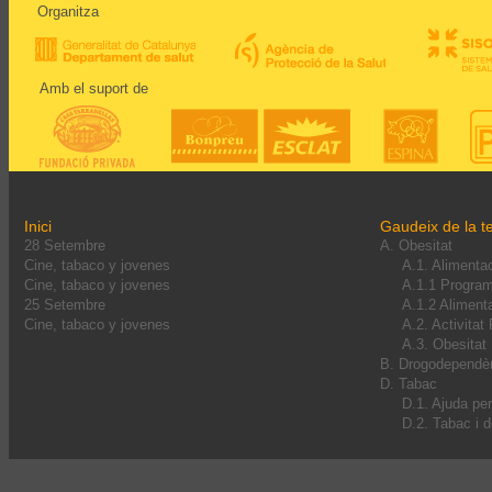
Organitza
Amb el suport de
Inici
Gaudeix de la te
28 Setembre
A. Obesitat
Cine, tabaco y jovenes
A.1. Alimenta
Cine, tabaco y jovenes
A.1.1 Progra
25 Setembre
A.1.2 Alimenta
Cine, tabaco y jovenes
A.2. Activitat
A.3. Obesitat I
B. Drogodependè
D. Tabac
D.1. Ajuda pe
D.2. Tabac i 