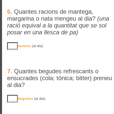
6.
Quantes racions de mantega,
margarina o nata mengeu al dia?
(una
ració equival a la quantitat que se sol
posar en una llesca de pa)
racions
(al dia)
7.
Quantes begudes refrescants o
ensucrades (cola; tònica; bitter) preneu
al dia?
begudes
(al dia)