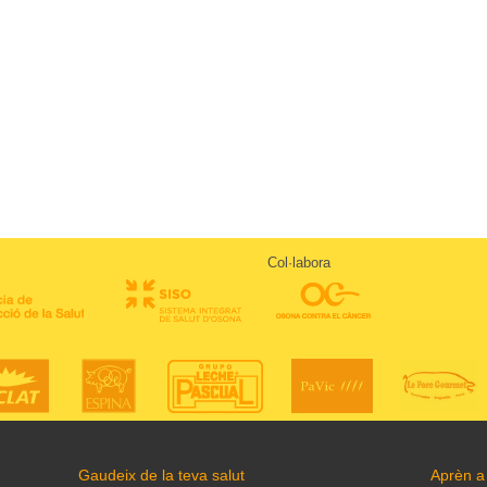
Col·labora
Gaudeix de la teva salut
Aprèn a 