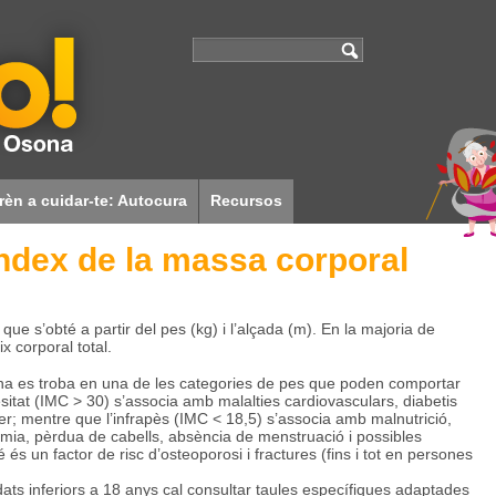
rèn a cuidar-te: Autocura
Recursos
Associacions
’índex de la massa corporal
Cuina sense pares
Enllaços i documentació
Qui som?
ue s’obté a partir del pes (kg) i l’alçada (m). En la majoria de
x corporal total.
rsona es troba en una de les categories de pes que poden comportar
sitat (IMC > 30) s’associa amb malalties cardiovasculars, diabetis
ncer; mentre que l’infrapès (IMC < 18,5) s’associa amb malnutrició,
èmia, pèrdua de cabells, absència de menstruació i possibles
s un factor de risc d’osteoporosi i fractures (fins i tot en persones
dats inferiors a 18 anys cal consultar taules específiques adaptades