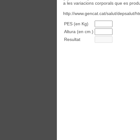
a les variacions corporals que es prod
http://www.gencat.cat/salut/depsalut/h
PES (en Kg)
Altura (en cm.)
Resultat