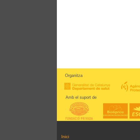
Organitza
Amb el suport de
Inici