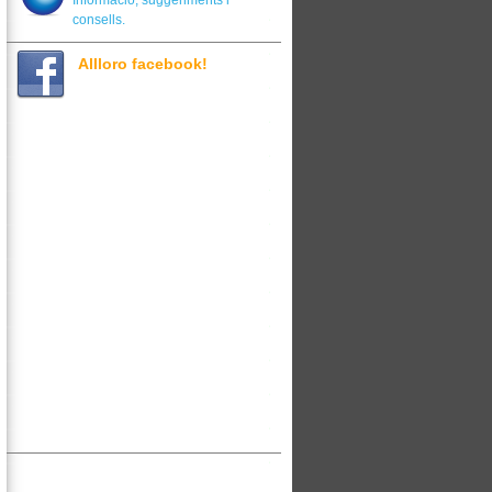
Informació, suggeriments i
consells.
Allloro facebook!