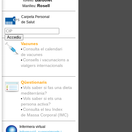
Bardolet
Torelló:
Rosell
Manlleu:
Carpeta Personal
de Salut
Vacunes
Consulta el calendari
•
de vacunes
Consells i vacunacions a
•
viatgers internacionals
Qüestionaris
Vols saber si fas una dieta
•
mediterrània?
Vols saber si ets una
•
persona activa?
Consulta el teu Index
•
de Massa Corporal (IMC)
Infermera virtual