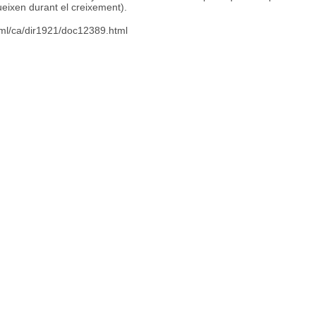
ueixen durant el creixement).
tml/ca/dir1921/doc12389.html