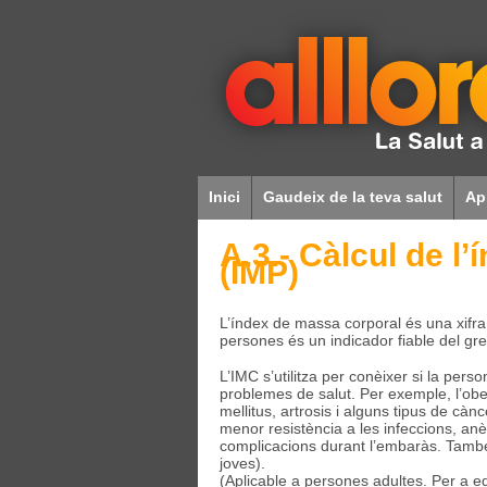
Inici
Gaudeix de la teva salut
Ap
A.3.- Càlcul de l
(IMP)
L’índex de massa corporal és una xifra q
persones és un indicador fiable del grei
L’IMC s’utilitza per conèixer si la pe
problemes de salut. Per exemple, l’obe
mellitus, artrosis i alguns tipus de cà
menor resistència a les infeccions, an
complicacions durant l’embaràs. També é
joves).
(Aplicable a persones adultes. Per a e