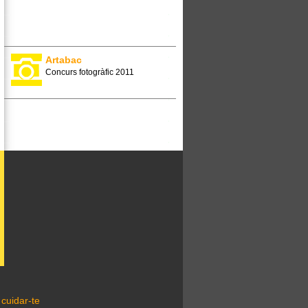
Artabac
Concurs fotogràfic 2011
cuidar-te