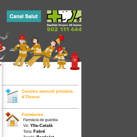
Centres atenció primària
d’Osona
Farmàcies
Farmàcia de guàrdia
Ylla-Català
Vic:
Fabré
Tona: