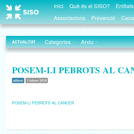
Inici
Què és el SISO?
Entitat
Associacions
Prevenció
Canal
Categories
Arxiu
ACTUALITAT
POSEM-LI PEBROTS AL CA
allloro
1 febrer 2018
POSEM-LI PEBROTS AL CANCER